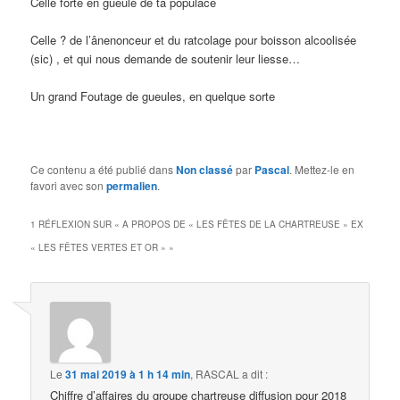
Celle forte en gueule de ta populace
Celle ? de l’ânenonceur et du ratcolage pour boisson alcoolisée
(sic) , et qui nous demande de soutenir leur liesse…
Un grand Foutage de gueules, en quelque sorte
Ce contenu a été publié dans
Non classé
par
Pascal
. Mettez-le en
favori avec son
permalien
.
1 RÉFLEXION SUR «
A PROPOS DE « LES FÊTES DE LA CHARTREUSE » EX
« LES FÊTES VERTES ET OR »
»
Le
31 mai 2019 à 1 h 14 min
,
RASCAL
a dit :
Chiffre d’affaires du groupe chartreuse diffusion pour 2018