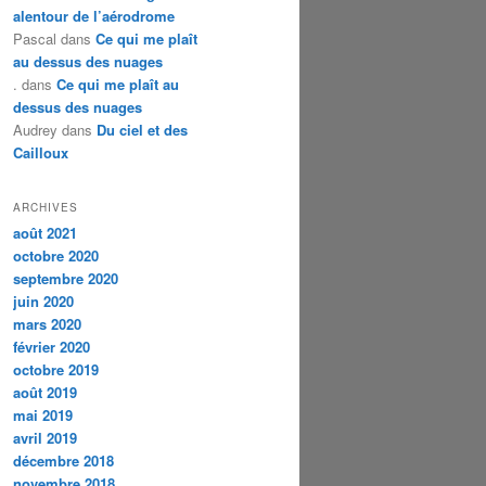
alentour de l’aérodrome
Pascal
dans
Ce qui me plaît
au dessus des nuages
.
dans
Ce qui me plaît au
dessus des nuages
Audrey
dans
Du ciel et des
Cailloux
ARCHIVES
août 2021
octobre 2020
septembre 2020
juin 2020
mars 2020
février 2020
octobre 2019
août 2019
mai 2019
avril 2019
décembre 2018
novembre 2018