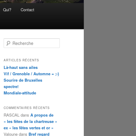
Qui?
Contact
R
e
c
h
ARTICLES RÉCENTS
e
Là-haut sans ailes
r
Vif / Grenoble / Automne = ;-)
c
Sourire de Bruxelles
h
spectre!
e
Mondiale-attitude
COMMENTAIRES RÉCENTS
RASCAL
dans
A propos de
« les fêtes de la chartreuse »
ex « les fêtes vertes et or »
Valoune
dans
Bref regard