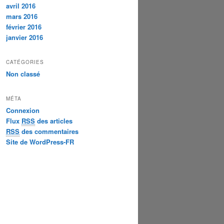
avril 2016
mars 2016
février 2016
janvier 2016
CATÉGORIES
Non classé
MÉTA
Connexion
Flux
RSS
des articles
RSS
des commentaires
Site de WordPress-FR