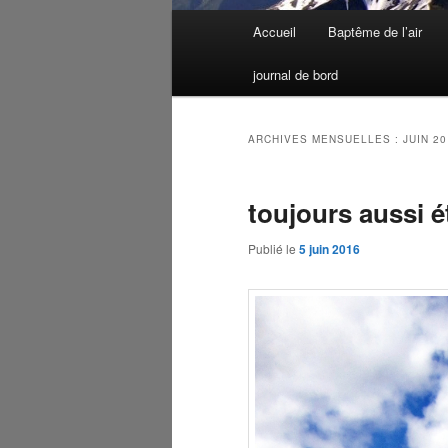
Menu
Accueil
Baptême de l’air
Aller
Aller
principal
journal de bord
au
au
contenu
contenu
ARCHIVES MENSUELLES :
JUIN 2
principal
secondaire
toujours aussi 
Publié le
5 juin 2016