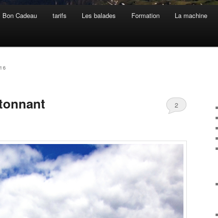
Bon Cadeau
tarifs
Les balades
Formation
La machine
016
étonnant
2