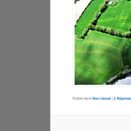
Publié dans
Non classé
|
2
Répons