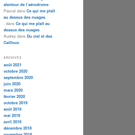
alentour de l’aérodrome
Pascal
dans
Ce qui me plaît
au dessus des nuages
.
dans
Ce qui me plaît au
dessus des nuages
Audrey
dans
Du ciel et des
Cailloux
ARCHIVES
août 2021
octobre 2020
septembre 2020
juin 2020
mars 2020
février 2020
octobre 2019
août 2019
mai 2019
avril 2019
décembre 2018
novembre 2018