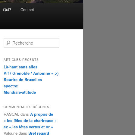
Qui?
Contact
R
e
c
h
ARTICLES RÉCENTS
e
Là-haut sans ailes
r
Vif / Grenoble / Automne = ;-)
c
Sourire de Bruxelles
h
spectre!
e
Mondiale-attitude
COMMENTAIRES RÉCENTS
RASCAL
dans
A propos de
« les fêtes de la chartreuse »
ex « les fêtes vertes et or »
Valoune
dans
Bref regard