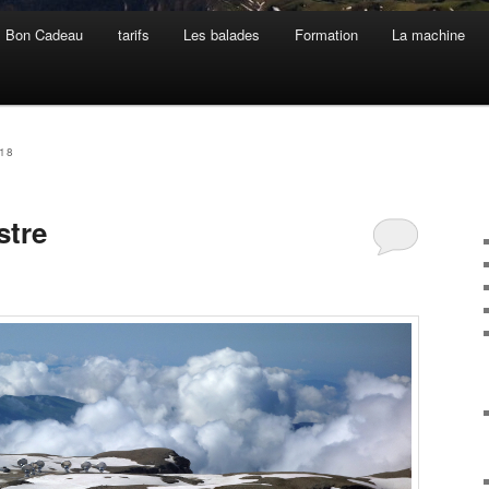
Bon Cadeau
tarifs
Les balades
Formation
La machine
018
stre