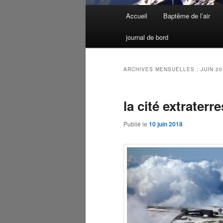
Menu
Accueil
Baptême de l’air
Aller
Aller
principal
journal de bord
au
au
contenu
contenu
ARCHIVES MENSUELLES :
JUIN 2
principal
secondaire
la cité extraterre
Publié le
10 juin 2018